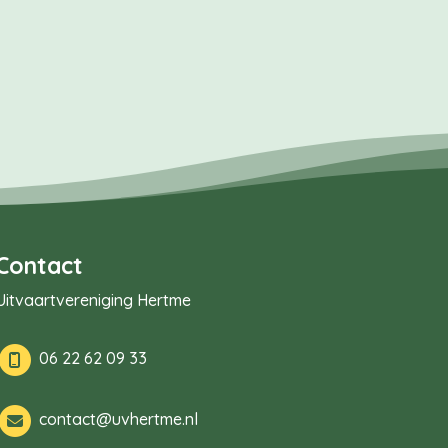
Contact
Uitvaartvereniging Hertme
06 22 62 09 33
contact@uvhertme.nl